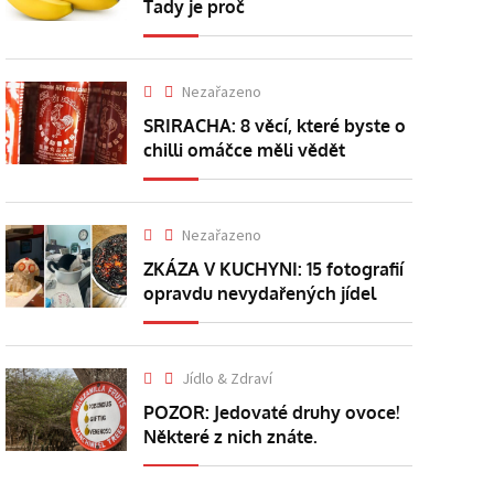
Tady je proč
Nezařazeno
SRIRACHA: 8 věcí, které byste o
chilli omáčce měli vědět
Nezařazeno
ZKÁZA V KUCHYNI: 15 fotografií
opravdu nevydařených jídel
Jídlo & Zdraví
POZOR: Jedovaté druhy ovoce!
Některé z nich znáte.