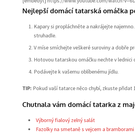
[embedyt] https://www.youtube.com/watch?v=6
Nejlepší domácí tatarská omáčka p
Kapary si propláchněte a nakrájejte najemno
struhadle.
V míse smíchejte veškeré suroviny a dobře p
Hotovou tatarskou omáčku nechte v lednici o
Podávejte k vašemu oblíbenému jídlu.
TIP:
Pokud vaší tatarce něco chybí, zkuste přidat 1
Chutnala vám domácí tatarka z maj
Výborný fialový zelný salát
Fazolky na smetaně s vejcem a bramborami