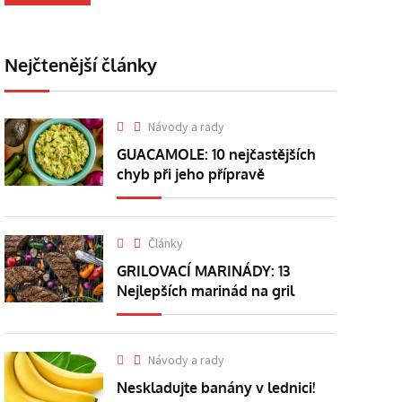
Nejčtenější články
Návody a rady
GUACAMOLE: 10 nejčastějších
chyb při jeho přípravě
Články
GRILOVACÍ MARINÁDY: 13
Nejlepších marinád na gril
Návody a rady
Neskladujte banány v lednici!