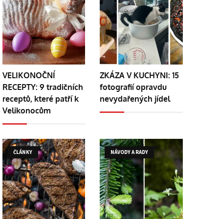
VELIKONOČNÍ
ZKÁZA V KUCHYNI: 15
RECEPTY: 9 tradičních
fotografií opravdu
receptů, které patří k
nevydařených jídel
Velikonocům
ČLÁNKY
NÁVODY A RADY