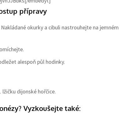
DjVnJJBbks[/embedyt]
ostup přípravy
. Nakládané okurky a cibuli nastrouhejte na jemném
romíchejte.
dležet alespoň půl hodinky.
 lžičku dijonské hořčice.
onézy? Vyzkoušejte také: