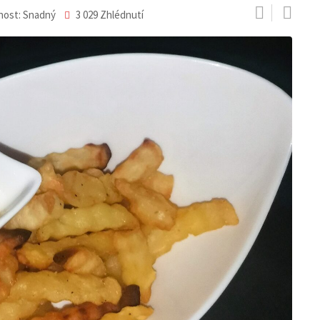
nost: Snadný
3 029
Zhlédnutí