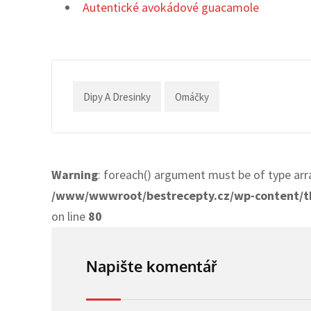
Autentické avokádové guacamole
Dipy A Dresinky
Omáčky
Warning
: foreach() argument must be of type arra
/www/wwwroot/bestrecepty.cz/wp-content/th
on line
80
Napište komentář