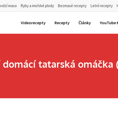
ovězí maso
Ryby a mořské plody
Bezmasé recepty
Letní recepty
Videorecepty
Recepty
Články
YouTube 
í domácí tatarská omáčka (