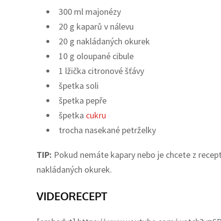
300 ml majonézy
20 g kaparů v nálevu
20 g nakládaných okurek
10 g oloupané cibule
1 lžička citronové šťávy
špetka soli
špetka pepře
špetka
cukru
trocha nasekané petrželky
TIP:
Pokud nemáte kapary nebo je chcete z recept
nakládaných okurek.
VIDEORECEPT