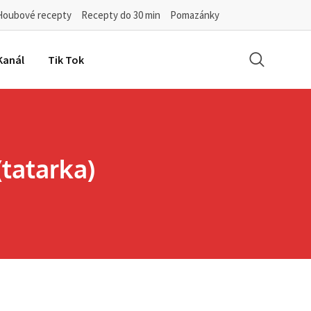
Houbové recepty
Recepty do 30 min
Pomazánky
Kanál
Tik Tok
tatarka)