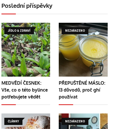
Poslední příspěvky
JÍDLO & ZDRAVÍ
NEZAŘAZENO
MEDVĚDÍ ČESNEK:
PŘEPUŠTĚNÉ MÁSLO:
Vše, co o této bylince
13 důvodů, proč ghí
potřebujete vědět
používat
ČLÁNKY
NEZAŘAZENO