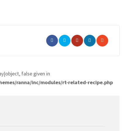
Whatsapp
Share
Print
via
Email
y|object, false given in
emes/ranna/inc/modules/rt-related-recipe.php