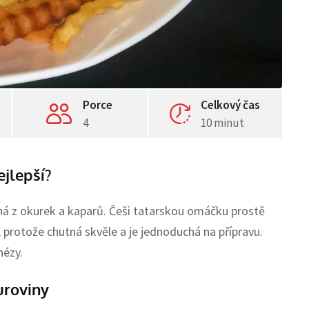
Porce
Celkový čas
4
10 minut
ejlepší?
ná z okurek a kaparů. Češi tatarskou omáčku prostě
 protože chutná skvěle a je jednoduchá na přípravu.
nézy.
uroviny