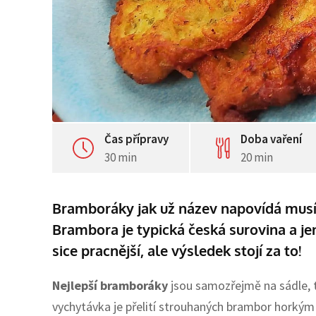
Čas přípravy
Doba vaření
30 min
20 min
Bramboráky jak už název napovídá musí
Brambora je typická česká surovina a je
sice pracnější, ale výsledek stojí za to!
Nejlepší bramboráky
jsou samozřejmě na sádle, ta
vychytávka je přelití strouhaných brambor horký