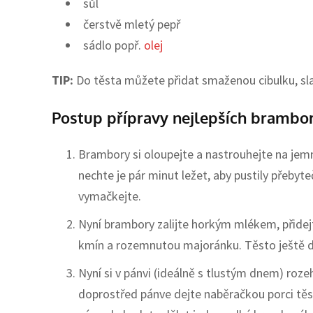
sůl
čerstvě mletý pepř
sádlo popř.
olej
TIP:
Do těsta můžete přidat smaženou cibulku, sla
Postup přípravy nejlepších brambo
Brambory si oloupejte a nastrouhejte na jemn
nechte je pár minut ležet, aby pustily přeby
vymačkejte.
Nyní brambory zalijte horkým mlékem, přidejt
kmín a rozemnutou majoránku. Těsto ještě 
Nyní si v pánvi (ideálně s tlustým dnem) roz
doprostřed pánve dejte naběračkou porci těst