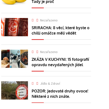
Tady je proč
Nezařazeno
SRIRACHA: 8 věcí, které byste o
chilli omáčce měli vědět
Nezařazeno
ZKÁZA V KUCHYNI: 15 fotografií
opravdu nevydařených jídel
Jídlo & Zdraví
POZOR: Jedovaté druhy ovoce!
Některé z nich znáte.