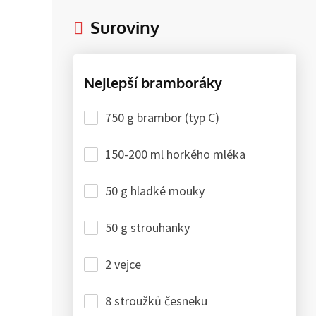
Suroviny
Nejlepší bramboráky
750 g brambor (typ C)
150-200 ml horkého mléka
50 g hladké mouky
50 g strouhanky
2 vejce
8 stroužků česneku