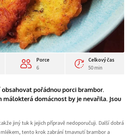
Porce
Celkový čas
6
50 min
 obsahovat pořádnou porci brambor.
n málokterá domácnost by je nevařila. Jsou
kže jiný tuk k jejich přípravě nedoporučuji. Další dobrá
m mlékem, tento krok zabrání tmavnutí brambor a