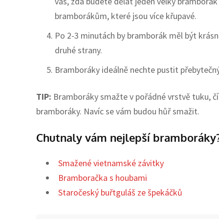
vás, zda budete dělat jeden velký bramborák
bramborákům, které jsou více křupavé.
Po 2-3 minutách by bramborák měl být krásně
druhé strany.
Bramboráky ideálně nechte pustit přebytečný 
TIP:
Bramboráky smažte v pořádné vrstvě tuku, čí
bramboráky. Navíc se vám budou hůř smažit.
Chutnaly vám nejlepší bramboráky?
Smažené vietnamské závitky
Bramboračka s houbami
Staročeský buřtguláš ze špekáčků