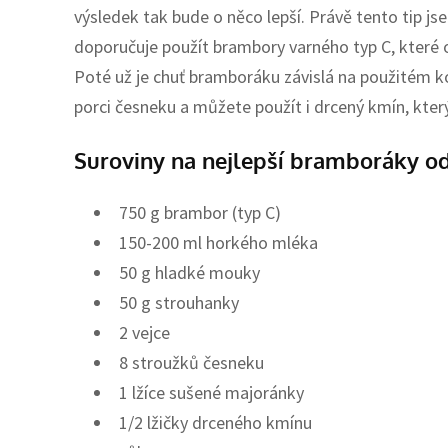
výsledek tak bude o něco lepší. Právě tento tip js
doporučuje použít brambory varného typ C, které ob
Poté už je chuť bramboráku závislá na použitém k
porci česneku a můžete použít i drcený kmín, kter
Suroviny na nejlepší bramboráky od
750 g brambor (typ C)
150-200 ml horkého mléka
50 g hladké mouky
50 g strouhanky
2 vejce
8 stroužků česneku
1 lžíce sušené majoránky
1/2 lžičky drceného kmínu