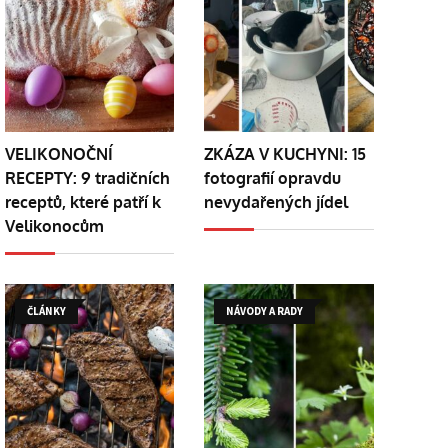
VELIKONOČNÍ
ZKÁZA V KUCHYNI: 15
RECEPTY: 9 tradičních
fotografií opravdu
receptů, které patří k
nevydařených jídel
Velikonocům
ČLÁNKY
NÁVODY A RADY