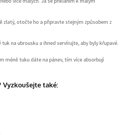
 nebo více malých. Já se přikláním k malým
 zlatý, otočte ho a připravte stejným způsobem z
tuk na ubrousku a ihned servírujte, aby byly křupavé.
m méně tuku dáte na pánev, tím více absorbují
 Vyzkoušejte také: