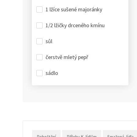
1 lžíce sušené majoránky
1/2 lžičky drceného kmínu
sůl
čerstvě mletý pepř
sádlo
Pohoštění
Přílohy K Jídlům
Smažená Jídla