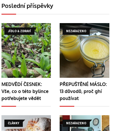
Poslední příspěvky
JÍDLO & ZDRAVÍ
NEZAŘAZENO
MEDVĚDÍ ČESNEK:
PŘEPUŠTĚNÉ MÁSLO:
Vše, co o této bylince
13 důvodů, proč ghí
potřebujete vědět
používat
ČLÁNKY
NEZAŘAZENO