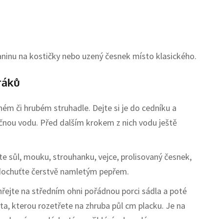
ninu na kostičky nebo uzený česnek místo klasického.
ráků
ém či hrubém struhadle. Dejte si je do cedníku a
tečnou vodu. Před dalším krokem z nich vodu ještě
e sůl, mouku, strouhanku, vejce, prolisovaný česnek,
dochuťte čerstvě namletým pepřem.
ehřejte na středním ohni pořádnou porci sádla a poté
a, kterou rozetřete na zhruba půl cm placku. Je na