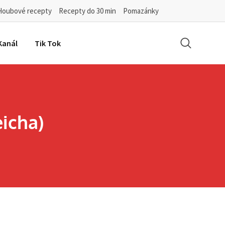
Houbové recepty
Recepty do 30 min
Pomazánky
Kanál
Tik Tok
icha)