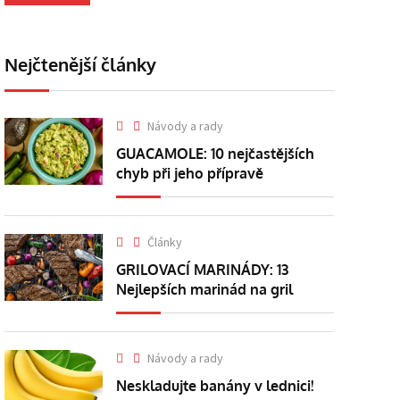
Nejčtenější články
Návody a rady
GUACAMOLE: 10 nejčastějších
chyb při jeho přípravě
Články
GRILOVACÍ MARINÁDY: 13
Nejlepších marinád na gril
Návody a rady
Neskladujte banány v lednici!