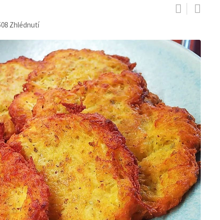
508
Zhlédnutí