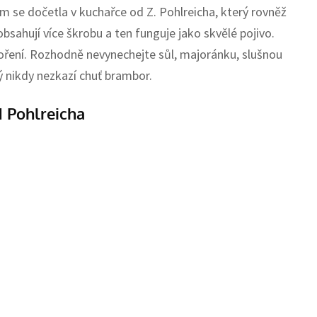
em se dočetla v kuchařce od Z. Pohlreicha, který rovněž
sahují více škrobu a ten funguje jako skvělé pojivo.
oření. Rozhodně nevynechejte sůl, majoránku, slušnou
ý nikdy nezkazí chuť brambor.
 Pohlreicha