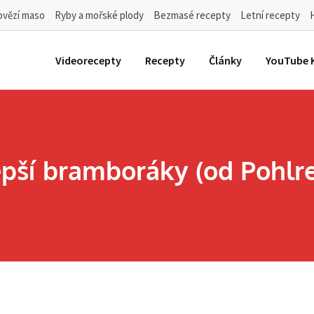
ovězí maso
Ryby a mořské plody
Bezmasé recepty
Letní recepty
Videorecepty
Recepty
Články
YouTube 
epší bramboráky (od Pohlre