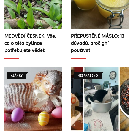
MEDVĚDÍ ČESNEK: Vše,
PŘEPUŠTĚNÉ MÁSLO: 13
co o této bylince
důvodů, proč ghí
potřebujete vědět
používat
ČLÁNKY
NEZAŘAZENO