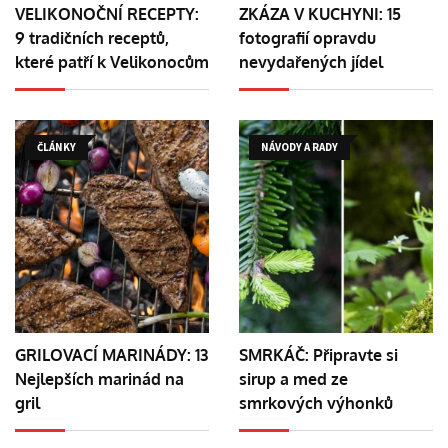
VELIKONOČNÍ RECEPTY:
ZKÁZA V KUCHYNI: 15
9 tradičních receptů,
fotografií opravdu
které patří k Velikonocům
nevydařených jídel
ČLÁNKY
NÁVODY A RADY
GRILOVACÍ MARINÁDY: 13
SMRKÁČ: Připravte si
Nejlepších marinád na
sirup a med ze
gril
smrkových výhonků