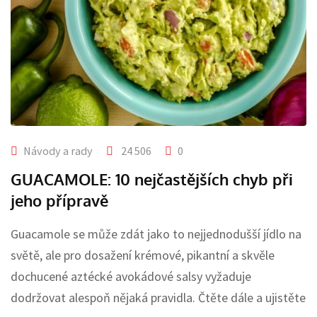
Návody a rady
24 506
0
GUACAMOLE: 10 nejčastějších chyb při
jeho přípravě
Guacamole se může zdát jako to nejjednodušší jídlo na
světě, ale pro dosažení krémové, pikantní a skvěle
dochucené aztécké avokádové salsy vyžaduje
dodržovat alespoň nějaká pravidla. Čtěte dále a ujistěte