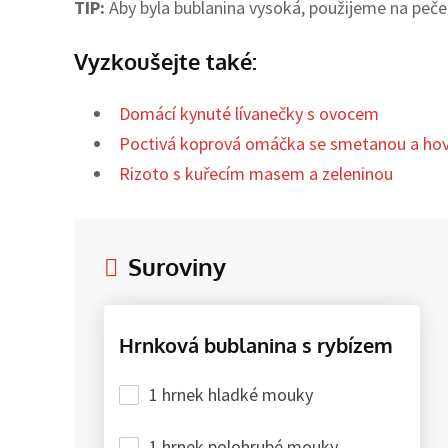
TIP:
Aby byla bublanina vysoká, použijeme na peč
Vyzkoušejte také:
Domácí kynuté lívanečky s ovocem
Poctivá koprová omáčka se smetanou a h
Rizoto s kuřecím masem a zeleninou
Suroviny
Hrnková bublanina s rybízem
1 hrnek hladké mouky
1 hrnek polohrubé mouky