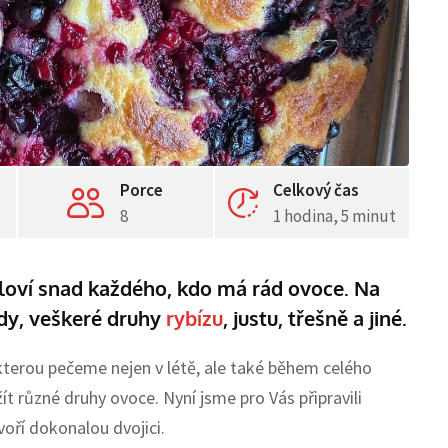
Porce
Celkový čas
8
1 hodina, 5 minut
sloví snad každého, kdo má rád ovoce. Na
dy, veškeré druhy
rybízu
, justu, třešně a jiné.
 kterou pečeme nejen v létě, ale také během celého
 různé druhy ovoce. Nyní jsme pro Vás připravili
voří dokonalou dvojici.