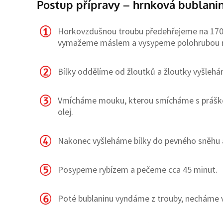
Postup přípravy – hrnková bublani
Horkovzdušnou troubu předehřejeme na 170 °
vymažeme máslem a vysypeme polohrubou
Bílky oddělíme od žloutků a žloutky vyšleh
Vmícháme mouku, kterou smícháme s práškem
olej.
Nakonec vyšleháme bílky do pevného sněhu a
Posypeme rybízem a pečeme cca 45 minut.
Poté bublaninu vyndáme z trouby, necháme