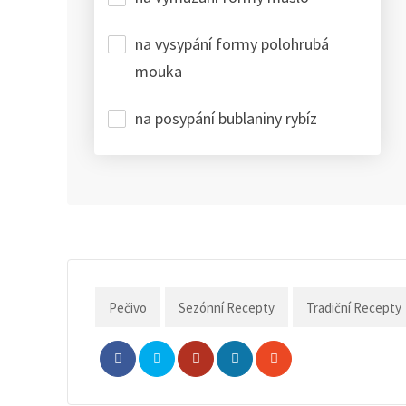
na vysypání formy polohrubá
mouka
na posypání bublaniny rybíz
Pečivo
Sezónní Recepty
Tradiční Recepty
Whatsapp
Share
Print
via