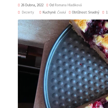
26 Dubna, 2022
Od
Romana Hladiková
Dezerty
Kuchyně:
Česká
Obtížnost: Snadný
1