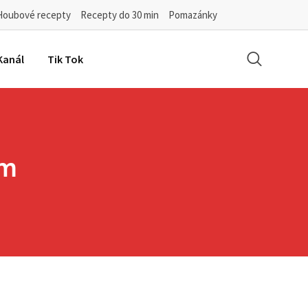
Houbové recepty
Recepty do 30 min
Pomazánky
Kanál
Tik Tok
em