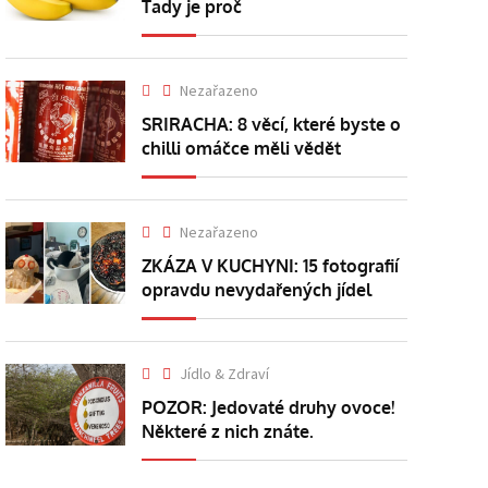
Tady je proč
Nezařazeno
SRIRACHA: 8 věcí, které byste o
chilli omáčce měli vědět
Nezařazeno
ZKÁZA V KUCHYNI: 15 fotografií
opravdu nevydařených jídel
Jídlo & Zdraví
POZOR: Jedovaté druhy ovoce!
Některé z nich znáte.