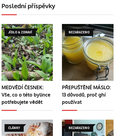
Poslední příspěvky
JÍDLO & ZDRAVÍ
NEZAŘAZENO
MEDVĚDÍ ČESNEK:
PŘEPUŠTĚNÉ MÁSLO:
Vše, co o této bylince
13 důvodů, proč ghí
potřebujete vědět
používat
ČLÁNKY
NEZAŘAZENO