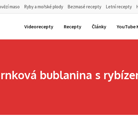
ovězí maso
Ryby a mořské plody
Bezmasé recepty
Letní recepty
Videorecepty
Recepty
Články
YouTube 
rnková bublanina s rybíz