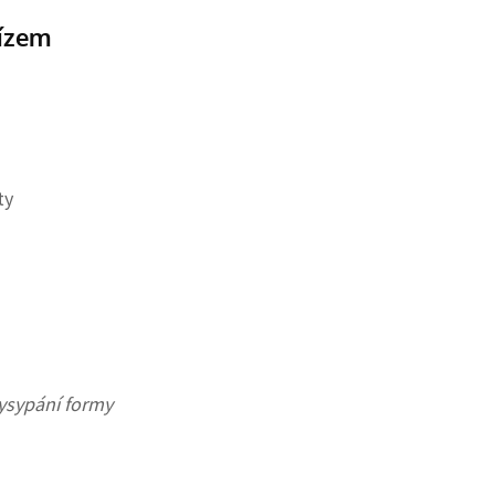
bízem
ty
ysypání formy