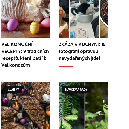
VELIKONOČNÍ
ZKÁZA V KUCHYNI: 15
RECEPTY: 9 tradičních
fotografií opravdu
receptů, které patří k
nevydařených jídel
Velikonocům
ČLÁNKY
NÁVODY A RADY