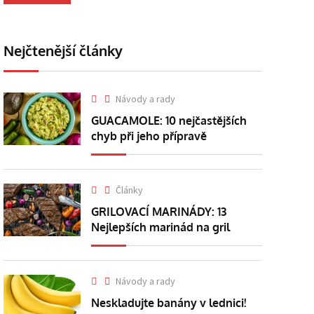
Nejčtenější články
Návody a rady
GUACAMOLE: 10 nejčastějších
chyb při jeho přípravě
Články
GRILOVACÍ MARINÁDY: 13
Nejlepších marinád na gril
Návody a rady
Neskladujte banány v lednici!