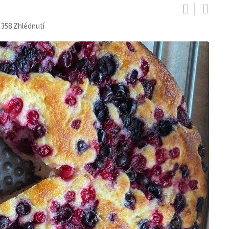
 358
Zhlédnutí