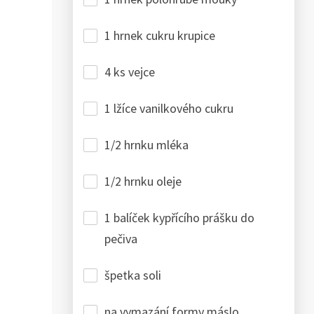
1 hrnek cukru krupice
4 ks vejce
1 lžíce vanilkového cukru
1/2 hrnku mléka
1/2 hrnku oleje
1 balíček kypřícího prášku do
pečiva
špetka soli
na vymazání formy máslo