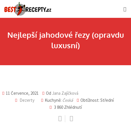
Skip
to
content
Nejlepší jahodové řezy (opravdu
luxusní)
11 Července, 2021
Od
Jana Zajíčková
Dezerty
Kuchyně:
Česká
Obtížnost: Střední
3 860
Zhlédnutí