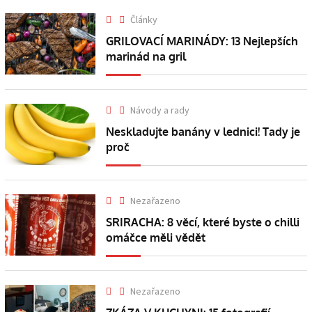
Články
GRILOVACÍ MARINÁDY: 13 Nejlepších
marinád na gril
Návody a rady
Neskladujte banány v lednici! Tady je
proč
Nezařazeno
SRIRACHA: 8 věcí, které byste o chilli
omáčce měli vědět
Nezařazeno