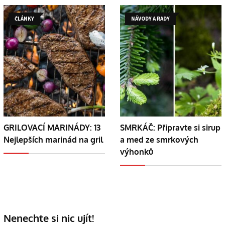
ČLÁNKY
NÁVODY A RADY
GRILOVACÍ MARINÁDY: 13
SMRKÁČ: Připravte si sirup
Nejlepších marinád na gril
a med ze smrkových
výhonků
Nenechte si nic ujít!