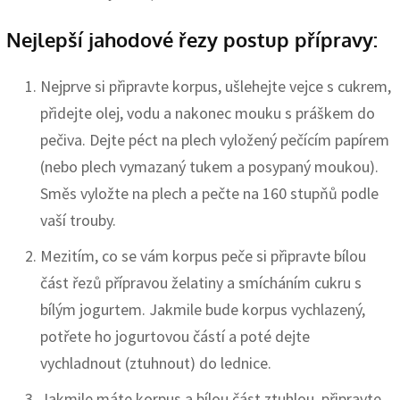
Nejlepší jahodové řezy postup přípravy:
Nejprve si připravte korpus, ušlehejte vejce s cukrem,
přidejte olej, vodu a nakonec mouku s práškem do
pečiva. Dejte péct na plech vyložený pečícím papírem
(nebo plech vymazaný tukem a posypaný moukou).
Směs vyložte na plech a pečte na 160 stupňů podle
vaší trouby.
Mezitím, co se vám korpus peče si připravte bílou
část řezů přípravou želatiny a smícháním cukru s
bílým jogurtem. Jakmile bude korpus vychlazený,
potřete ho jogurtovou částí a poté dejte
vychladnout (ztuhnout) do lednice.
Jakmile máte korpus a bílou část ztuhlou, připravte