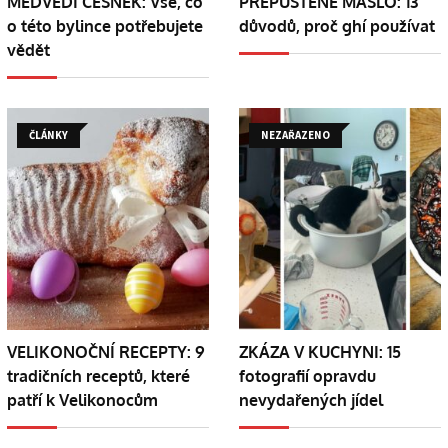
MEDVĚDÍ ČESNEK: Vše, co
PŘEPUŠTĚNÉ MÁSLO: 13
o této bylince potřebujete
důvodů, proč ghí používat
vědět
ČLÁNKY
NEZAŘAZENO
VELIKONOČNÍ RECEPTY: 9
ZKÁZA V KUCHYNI: 15
tradičních receptů, které
fotografií opravdu
patří k Velikonocům
nevydařených jídel