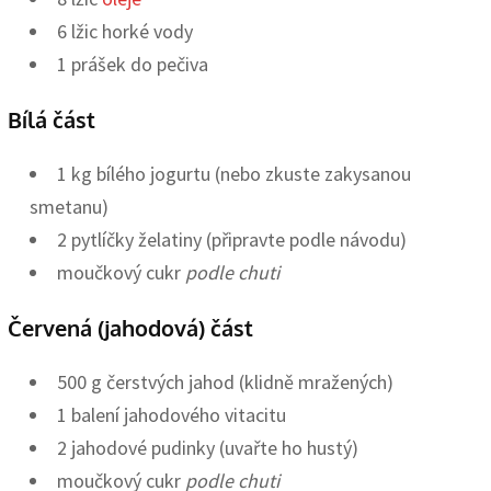
6 lžic horké vody
1 prášek do pečiva
Bílá část
1 kg bílého jogurtu (nebo zkuste zakysanou
smetanu)
2 pytlíčky želatiny (připravte podle návodu)
moučkový cukr
podle chuti
Červená (jahodová) část
500 g čerstvých jahod (klidně mražených)
1 balení jahodového vitacitu
2 jahodové pudinky (uvařte ho hustý)
moučkový cukr
podle chuti