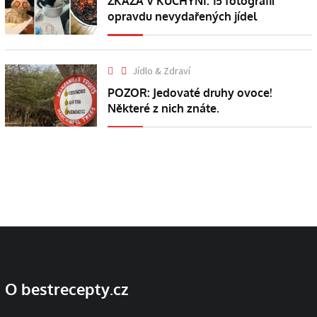
ZKÁZA V KUCHYNI: 15 fotografií
opravdu nevydařených jídel
Jídlo & Zdraví
POZOR: Jedovaté druhy ovoce!
Některé z nich znáte.
O bestrecepty.cz