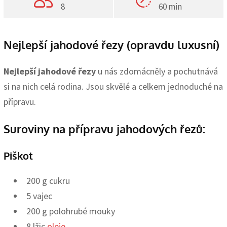
8
60 min
Nejlepší jahodové řezy (opravdu luxusní)
Nejlepší jahodové řezy
u nás zdomácněly a pochutnává
si na nich celá rodina. Jsou skvělé a celkem jednoduché na
přípravu.
Suroviny na přípravu jahodových řezů:
Piškot
200 g cukru
5 vajec
200 g polohrubé mouky
8 lžic
oleje