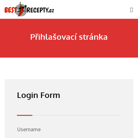
Skip
to
content
Přihlašovací stránka
Login Form
Username