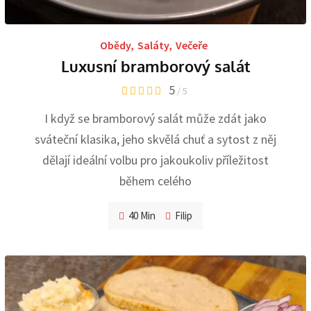
Obědy
,
Saláty
,
Večeře
Luxusní bramborový salát
5
/ 5
I když se bramborový salát může zdát jako
sváteční klasika, jeho skvělá chuť a sytost z něj
dělají ideální volbu pro jakoukoliv příležitost
během celého
40 Min
Filip