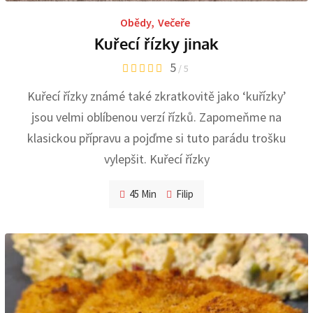
Obědy
,
Večeře
Kuřecí řízky jinak
5
/ 5
Kuřecí řízky známé také zkratkovitě jako ‘kuřízky’
jsou velmi oblíbenou verzí řízků. Zapomeňme na
klasickou přípravu a pojďme si tuto parádu trošku
vylepšit. Kuřecí řízky
45 Min
Filip