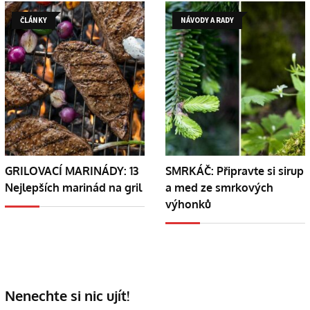
ČLÁNKY
NÁVODY A RADY
GRILOVACÍ MARINÁDY: 13
SMRKÁČ: Připravte si sirup
Nejlepších marinád na gril
a med ze smrkových
výhonků
Nenechte si nic ujít!