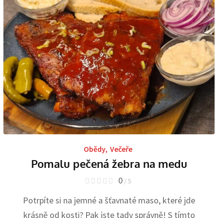
Obědy
,
Večeře
Pomalu pečená žebra na medu
0
/ 5
Potrpíte si na jemné a šťavnaté maso, které jde
krásně od kosti? Pak jste tady správně! S tímto