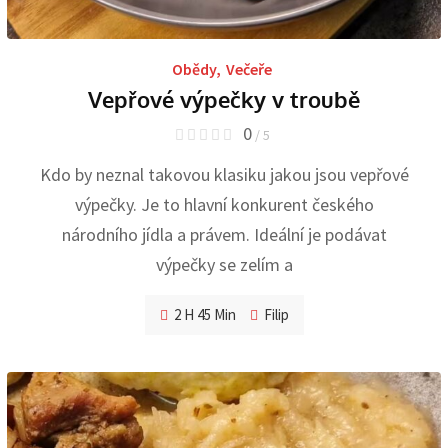
Obědy
,
Večeře
Vepřové výpečky v troubě
0
/ 5
Kdo by neznal takovou klasiku jakou jsou vepřové
výpečky. Je to hlavní konkurent českého
národního jídla a právem. Ideální je podávat
výpečky se zelím a
2 H 45 Min
Filip