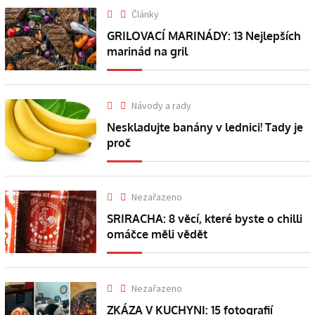
Články
GRILOVACÍ MARINÁDY: 13 Nejlepších
marinád na gril
Návody a rady
Neskladujte banány v lednici! Tady je
proč
Nezařazeno
SRIRACHA: 8 věcí, které byste o chilli
omáčce měli vědět
Nezařazeno
ZKÁZA V KUCHYNI: 15 fotografií