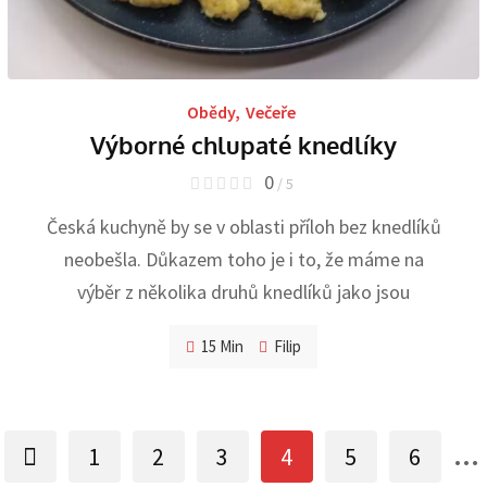
Obědy
,
Večeře
Výborné chlupaté knedlíky
0
/ 5
Česká kuchyně by se v oblasti příloh bez knedlíků
neobešla. Důkazem toho je i to, že máme na
výběr z několika druhů knedlíků jako jsou
15 Min
Filip
...
1
2
3
4
5
6