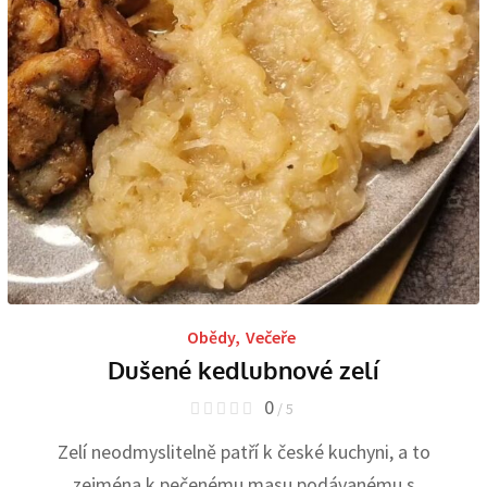
Obědy
,
Večeře
Dušené kedlubnové zelí
0
/ 5
Zelí neodmyslitelně patří k české kuchyni, a to
zejména k pečenému masu podávanému s