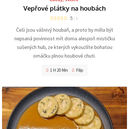
Vepřové plátky na houbách
5
/ 5
Češi jsou vášnivý houbaři, a proto by měla být
nepsaná povinnost mít doma alespoň mističku
sušených hub, ze kterých vykouzlíte bohatou
omáčku plnou houbové chuti.
1 H 20 Min
Filip