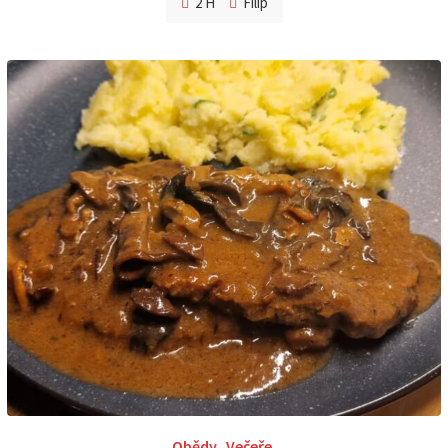
2 H
Filip
Obědy
,
Večeře